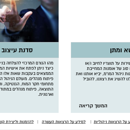
א ומתן
סדנת עיצוב 
מהו הגורם המרכזי להצלחה בניה
רות על תוצריו לחיוב ו/או
כיצד
ניתן
לפתח
את
אישיות
המנ
ו סוג של אומנות המחייבת
הממצאים בעקבות שאות אלו הובי
ות ניהול המו"מ, יביא אותנו ואת
פיתוח מנהלים. מעולם הניהול הש
 להשיג את רצוננו, להוביל
מתחומי חקר המוח, הגנטיקה, וה
התוצאה, פיתוח מנהלים במתוד
וארגונית.
המשך קריאה
 על הרצאות ניהוליות
|
למידע על הרצאות העשרה
|
להזמנות וליצירת קש