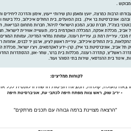
מבוקש .
ודתו הרבות כמרצה, יועץ ומאמן נתן שירותי ייעוץ, אימון והדרכה ליחידים וח
ובהם: אוניברסיטת בר אילן, בנק הפועלים, בית החולים איכילוב, כלל ביטוח ו
טכני בצה"ל, חברת טבע, המכון הישראלי לניהול, חברות מתחום הבריאות, ח
ל אביב, מכללת אפקה, המכללה האקדמית ביפו, תעשייה אווירית לישראל, חב
 מכבי, עיריית רמת גן, עיריית רעננה, עמותת גמלאי המדינה, עמותת המורי
חקלאות, בית החולים איכילוב, עיריית ראשון לציון, ארגון יד לבנים, אחוזות 
ק תל אביב, אוניברסיטת בר אילן, קרן-ידע לאקדמאים, ויצ'ו ישראל, מכללת 
תדרה ראשל"צ, קתדרה רעננה, מכללות בית ברנר, שחר-און, ההסתדרות החדשה
ת, איגוד בית ההנדסאי, שירות בתי הסוהר ועוד.
לקוחות ממליצים:
רצאה מעולה, קולחת, המציגה תפיסות חדשות ורלוונטית לכל אד
-
יריב שוק, ראש צוות מפתח חיפה לכתבי עת, אוניברסיטת חיפה
"הרצאה מצויינת ברמה גבוהה עם תכנים מרתקים"
- דליה דולב, מנהלת ספריית הטכניון, חיפה