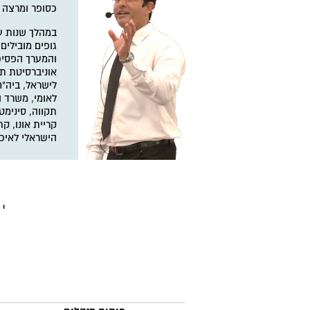
כסופר ומרצה 
במהלך שנות עב
גופים מובילים
והמערך הפסיכו
אוניברסיטת ת
לישראל, ביה"ח
לאומי, משרד ה
תקווה, סינימט
קריית אונו, ק
הישראלי לאיכו
"ה