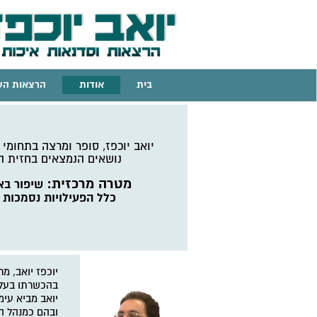
בית
אודות
הרצאות הע
יואב יוכפז, סופר ומרצה בתחומי 
נושאים הנמצאים בחזית 
מטרה מרכזית:
שיפור באי
כלל הפעילויות נסמכות 
יוכפז יואב,
מרצ
בהכשרתו בעל
יואב מביא עימ
ובהם כמנהל הה