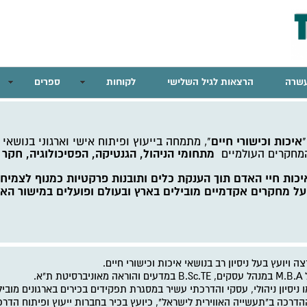
שרה
הרצאות לגיל השלישי
לקוחות
ספרים
איכות וכישורי חיים
"
", מתמחה בייעוץ ופיתוח אישי וארגוני בנושאי 
מתחומי הניהול, הגנטיקה, הפסיכולוגיה, חקר
המחקרים העולמיים
כות חיי האדם תוך הענקת כלים ותובנות פרקטיות כמנוף לצמיחה 
על מחקרים אקדמיים מובילים בארץ ובעולם ופועלים במישור האיש
ה ויועץ בעל ניסיון רב בנושאי איכות וכישורי חיים.
M.B.A
במנהל עסקים,
B.Sc.TE
במדעים והוראה
מאוניברסיטת ת"א.
ו ניסיון ניהולי, עסקי והדרכתי עשיר במסגרת תפקידים בכירים בארגונים מוב
דרכה ב"תעשייה האווירית לישראל", כיועץ בכיר בחברות ייעוץ ופיתוח הדרכה,